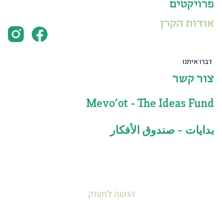
פרויקטים
אודות הקרן
אימייל
דברו איתנו
פנייה בנושא...
צור קשר
Mevo’ot - The Ideas Fund
שליחה
بدايات - صندوق الأفكار
הגשה למענק
mevoot.art@gmail.com
972-52-4215207+
וואטסאפ
אימייל